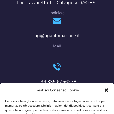
Loc. Lazzaretto 1 - Calvagese d/R (BS)
Indirizzo
bg@bgautomazione.it
Mail
+39.335.6756278
Gestisci Consenso Cookie
Cellulare
Per fornire le migliori esperienze, utilizziamo tecnologie come i cookie per
memorizzare e/o accedere alle informazioni del dispositivo. Il consenso a
Copyright © 2023 BG Automazione | CF:
queste tecnologie ci permetterà di elaborare dati come il comportamento di