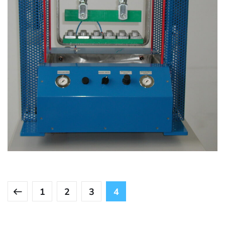
Realizzazione 17
PNEUMATICA
/
QUADRI
1
2
3
4