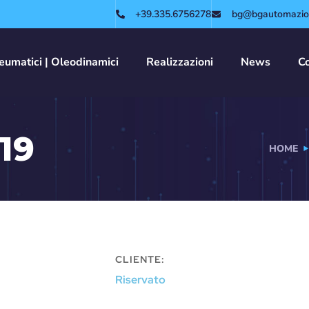
+39.335.6756278
bg@bgautomazion
eumatici | Oleodinamici
Realizzazioni
News
Co
19
HOME
CLIENTE:
Riservato