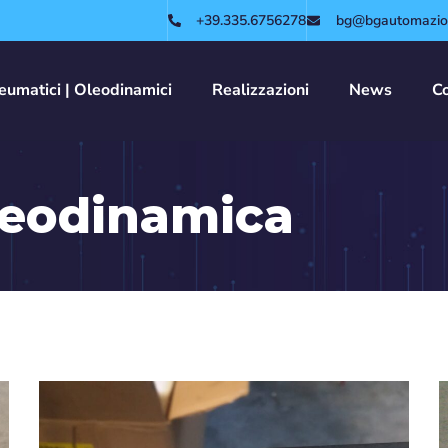
+39.335.6756278
bg@bgautomazion
eumatici | Oleodinamici
Realizzazioni
News
Co
eodinamica